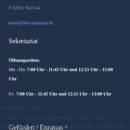
F 02621 9423-44
buero@bbs-lahnstein.de
Sekretariat
Öffnungszeiten:
Mo - Do:
7:00 Uhr - 11:45 Uhr und
12:15 Uhr - 15:00
Uhr
Fr:
7:00 Uhr - 11:45 Uhr und 12:15 Uhr - 13:00 Uhr
Wir benutzen Cookies
Wir nutzen Cookies auf unserer Website. Einige von ihnen sind
Gefördert / Erasmus +
essenziell für den Betrieb der Seite, während andere uns helfen, diese