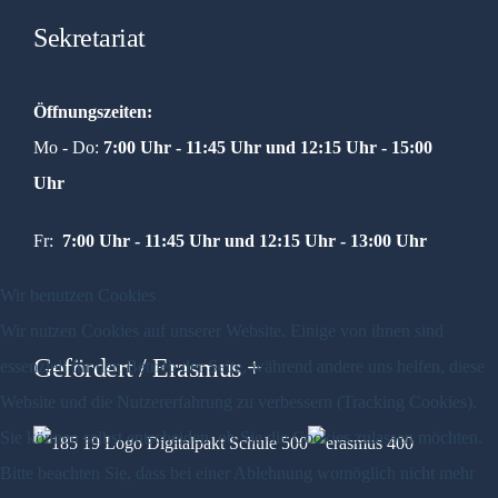
Sekretariat
Öffnungszeiten:
Mo - Do:
7:00 Uhr - 11:45 Uhr und
12:15 Uhr - 15:00
Uhr
Fr:
7:00 Uhr - 11:45 Uhr und 12:15 Uhr - 13:00 Uhr
Wir benutzen Cookies
Wir nutzen Cookies auf unserer Website. Einige von ihnen sind
Gefördert / Erasmus +
essenziell für den Betrieb der Seite, während andere uns helfen, diese
Website und die Nutzererfahrung zu verbessern (Tracking Cookies).
Sie können selbst entscheiden, ob Sie die Cookies zulassen möchten.
Bitte beachten Sie, dass bei einer Ablehnung womöglich nicht mehr