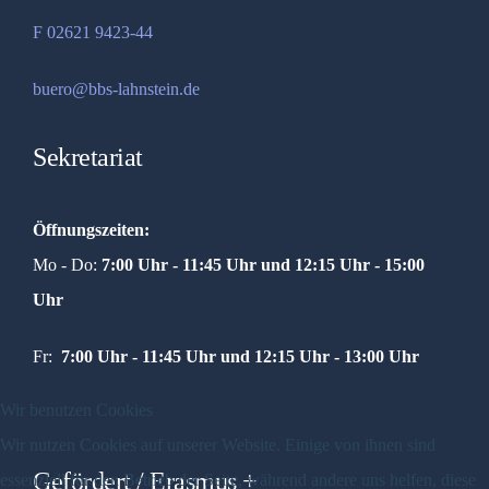
F 02621 9423-44
buero@bbs-lahnstein.de
Sekretariat
Öffnungszeiten:
Mo - Do:
7:00 Uhr - 11:45 Uhr und
12:15 Uhr - 15:00
Uhr
Fr:
7:00 Uhr - 11:45 Uhr und 12:15 Uhr - 13:00 Uhr
Wir benutzen Cookies
Wir nutzen Cookies auf unserer Website. Einige von ihnen sind
Gefördert / Erasmus +
essenziell für den Betrieb der Seite, während andere uns helfen, diese