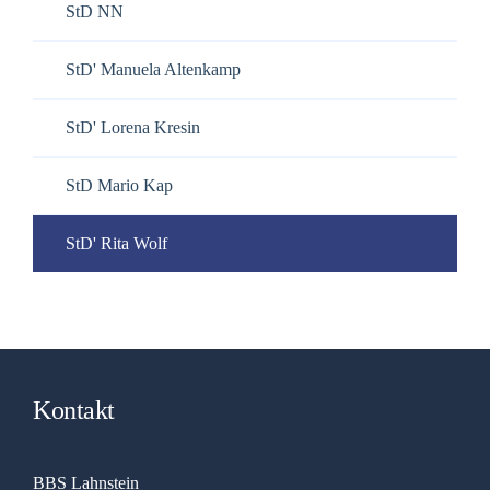
StD NN
StD' Manuela Altenkamp
StD' Lorena Kresin
StD Mario Kap
StD' Rita Wolf
Kontakt
BBS Lahnstein